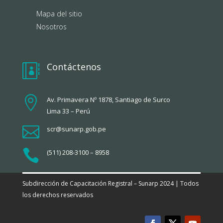
Mapa del sitio
Nosotros
Contáctenos


Av. Primavera Nº 1878, Santiago de Surco
Lima 33 – Perú

scr@sunarp.gob.pe

(511) 208-3100 – 8958
Subdirección de Capacitación Registral – Sunarp 2024 | Todos
los derechos reservados